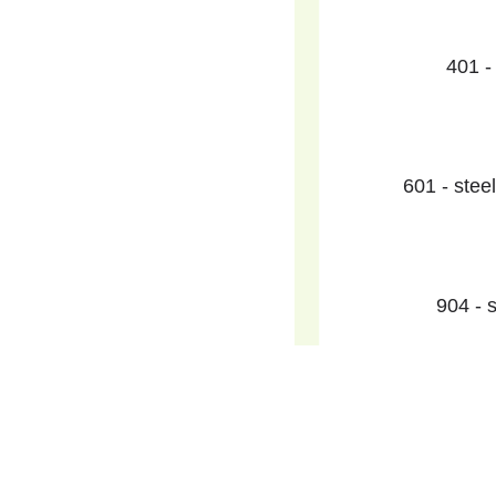
401 -
601 - stee
904 - s