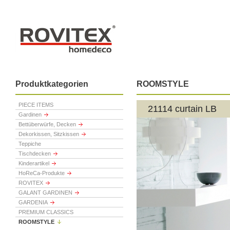
Produktkategorien
ROOMSTYLE
PIECE ITEMS
21114 curtain LB
Gardinen
Bettüberwürfe, Decken
Dekorkissen, Sitzkissen
Teppiche
Tischdecken
Kinderartikel
HoReCa-Produkte
ROVITEX
GALANT GARDINEN
GARDENIA
PREMIUM CLASSICS
ROOMSTYLE