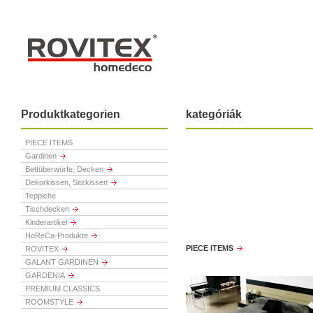
Produktkategorien
kategóriák
PIECE ITEMS
Gardinen
Bettüberwürfe, Decken
Dekorkissen, Sitzkissen
Teppiche
Tischdecken
Kinderartikel
HoReCa-Produkte
PIECE ITEMS
ROVITEX
GALANT GARDINEN
GARDENIA
PREMIUM CLASSICS
ROOMSTYLE