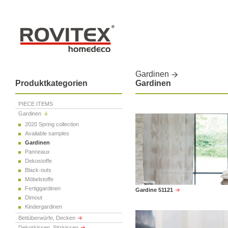
Gardinen
Produktkategorien
Gardinen
PIECE ITEMS
Gardinen
2020 Spring collection
Available samples
Gardinen
Panneaux
Dekostoffe
Black-outs
Möbelstoffe
Fertiggardinen
Gardine 51121
Dimout
Kindergardinen
Bettüberwürfe, Decken
Dekorkissen, Sitzkissen