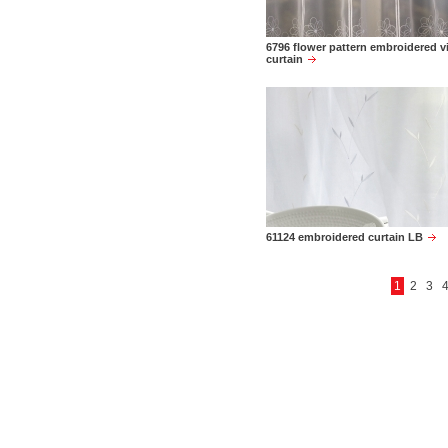
6796 flower pattern embroidered v
curtain
61124 embroidered curtain LB
1
2
3