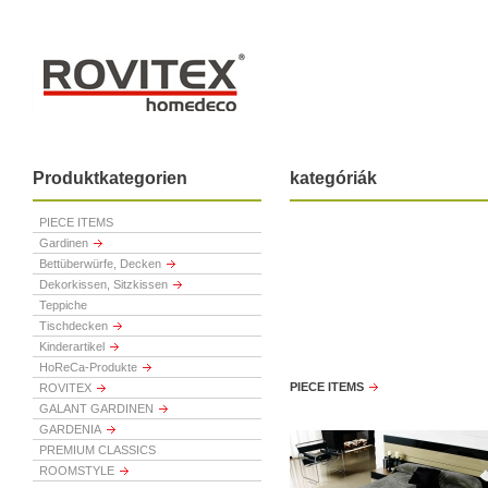
Produktkategorien
kategóriák
PIECE ITEMS
Gardinen
Bettüberwürfe, Decken
Dekorkissen, Sitzkissen
Teppiche
Tischdecken
Kinderartikel
HoReCa-Produkte
PIECE ITEMS
ROVITEX
GALANT GARDINEN
GARDENIA
PREMIUM CLASSICS
ROOMSTYLE