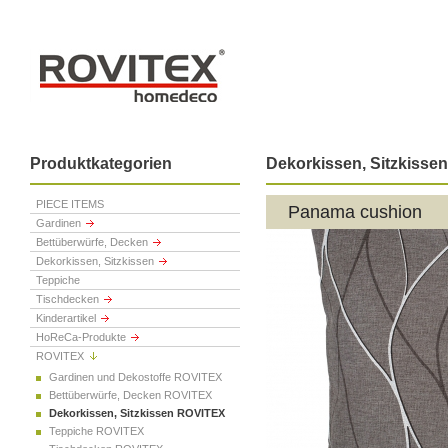
Produktkategorien
Dekorkissen, Sitzkiss
PIECE ITEMS
Panama cushion
Gardinen
Bettüberwürfe, Decken
Dekorkissen, Sitzkissen
Teppiche
Tischdecken
Kinderartikel
HoReCa-Produkte
ROVITEX
Gardinen und Dekostoffe ROVITEX
Bettüberwürfe, Decken ROVITEX
Dekorkissen, Sitzkissen ROVITEX
Teppiche ROVITEX